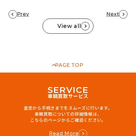
Prev
Next
View all
PAGE TOP
S
E
R
V
I
C
E
車輌買取サービス
査定から手続きまでをスムーズに行います。
車輌買取についての詳細情報は、
こちらのページからご確認ください。
Read More