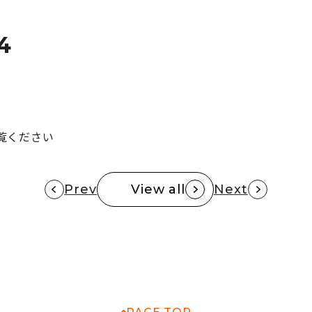
4
覧ください
Prev
View all
Next