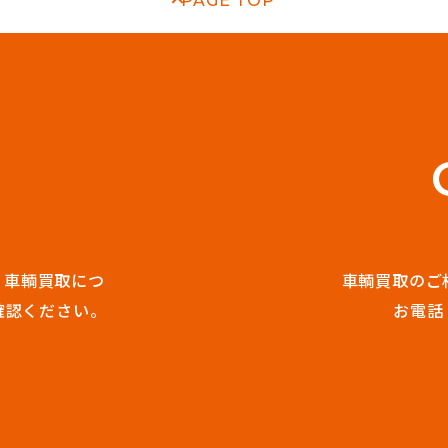
PAGE TOP
E
。
車輌買取につ
車輌買取のご
確認ください。
お電話