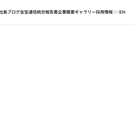
社長ブログ
会宝通信
統合報告書
企業概要
ギャラリー
採用情報
JP
EN