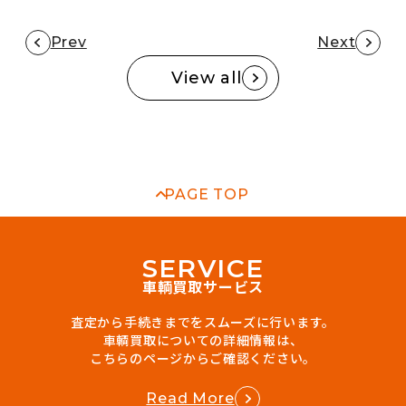
Prev
Next
View all
PAGE TOP
S
E
R
V
I
C
E
車輌買取サービス
査定から手続きまでをスムーズに行います。
車輌買取についての詳細情報は、
こちらのページからご確認ください。
Read More