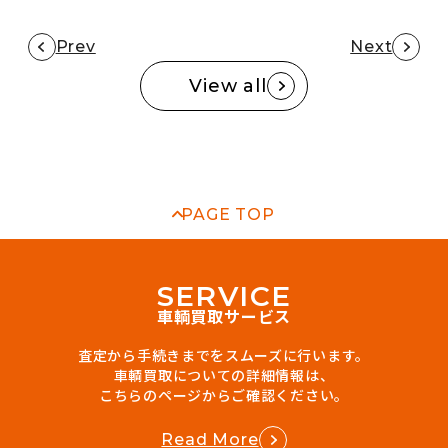
Prev
Next
View all
PAGE TOP
S
E
R
V
I
C
E
車輌買取サービス
査定から手続きまでをスムーズに行います。
車輌買取についての詳細情報は、
こちらのページからご確認ください。
Read More