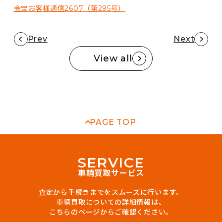
会宝お客様通信2607（第295号）
Prev
Next
View all
PAGE TOP
S
E
R
V
I
C
E
車輌買取サービス
査定から手続きまでをスムーズに行います。
車輌買取についての詳細情報は、
こちらのページからご確認ください。