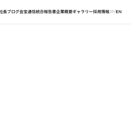
社長ブログ
会宝通信
統合報告書
企業概要
ギャラリー
採用情報
JP
EN