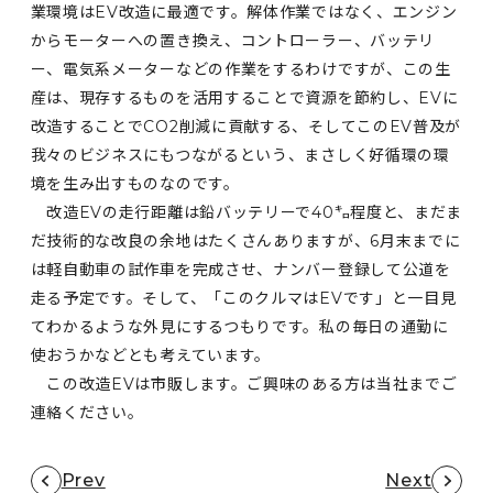
業環境はEV改造に最適です。解体作業ではなく、エンジン
からモーターへの置き換え、コントローラー、バッテリ
ー、電気系メーターなどの作業をするわけですが、この生
産は、現存するものを活用することで資源を節約し、EVに
改造することでCO2削減に貢献する、そしてこのEV普及が
我々のビジネスにもつながるという、まさしく好循環の環
境を生み出すものなのです。
改造EVの走行距離は鉛バッテリーで40㌔程度と、まだま
だ技術的な改良の余地はたくさんありますが、6月末までに
は軽自動車の試作車を完成させ、ナンバー登録して公道を
走る予定です。そして、「このクルマはEVです」と一目見
てわかるような外見にするつもりです。私の毎日の通勤に
使おうかなどとも考えています。
この改造EVは市販します。ご興味のある方は当社までご
連絡ください。
Prev
Next