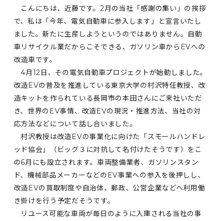
こんにちは、近藤です。2月の当社「感謝の集い」の挨拶
で、私は「今年、電気自動車に参入します」と宣言いたし
ました。新たに生産しようというのではありません。自動
車リサイクル業だからこそできる、ガソリン車からEVへの
改造車です。
4月12日、その電気自動車プロジェクトが始動しました。
改造EVの普及を推進している東京大学の村沢特任教授、改
造キットを作られている長岡市の本田さんにご来社いただ
き、世界のEV事情、改造EVの現況・推進方法、当社の対
応方法などについて話し合いました。
村沢教授は改造EVの事業化に向けた「スモールハンドレ
ッド協会」（ビッグ３に対抗して名付けたそうです）をこ
の6月にも設立されます。車両整備業者、ガソリンスタン
ド、機械部品メーカーなどのEV事業への参入を後押しし、
改造EVの買取制度や自治体、郵政、公営企業などへ利用働
き掛けを行う予定だそうです。
リユース可能な車両が毎日のように入庫される当社の事