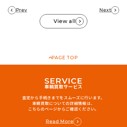
Prev
Next
View all
PAGE TOP
S
E
R
V
I
C
E
車輌買取サービス
査定から手続きまでをスムーズに行います。
車輌買取についての詳細情報は、
こちらのページからご確認ください。
Read More