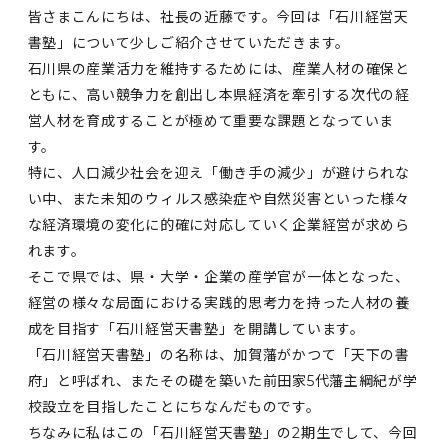
皆さまこんにちは、社長の近藤です。今回は「石川経営天
書塾」について少しご紹介させていただきます。
石川県の産業活力を維持するためには、産業人材の確保と
ともに、高い競争力を創出し本県経済を牽引する次代の経
営人材を育成することが極めて重要な課題となっていま
す。
特に、人口減少社会を迎え「働き手の減少」が避けられな
い中、また未知のウィルス感染症や自然災害といった様々
な経済環境の変化に的確に対応していく企業経営が求めら
れます。
そこで県では、県・大学・企業の産学官が一体となった、
経営の様々な局面における実践的思考力を持った人材の養
成を目指す「石川経営天書塾」を開講しています。
「石川経営天書塾」の名称は、加賀藩がかつて「天下の書
府」と呼ばれ、またその礎を築いた前田家5代藩主綱紀が学
校設立を目指したことにちなんだものです。
ちなみに私はこの「石川経営天書塾」の2期生でして、今回