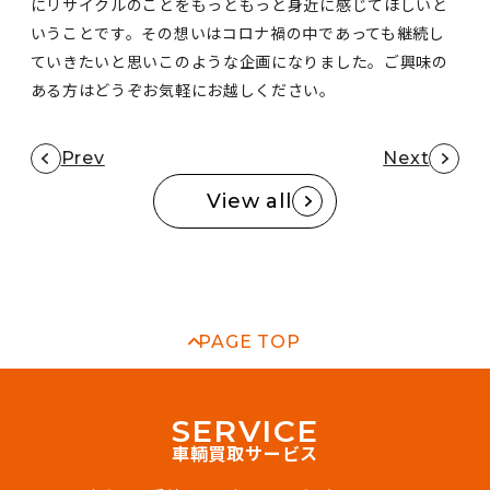
にリサイクルのことをもっともっと身近に感じてほしいと
いうことです。その想いはコロナ禍の中であっても継続し
ていきたいと思いこのような企画になりました。ご興味の
ある方はどうぞお気軽にお越しください。
Prev
Next
View all
PAGE TOP
S
E
R
V
I
C
E
車輌買取サービス