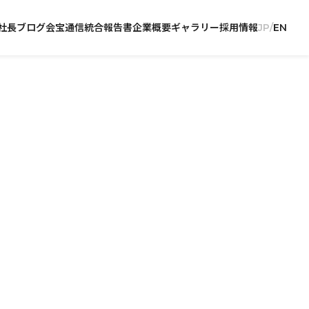
社長ブログ
会宝通信
統合報告書
企業概要
ギャラリー
採用情報
JP
EN