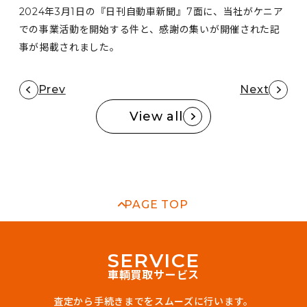
2024年3月1日の『日刊自動車新聞』7面に、当社がケニア
での事業活動を開始する件と、感謝の集いが開催された記
事が掲載されました。
Prev
Next
View all
PAGE TOP
S
E
R
V
I
C
E
車輌買取サービス
査定から手続きまでをスムーズに行います。