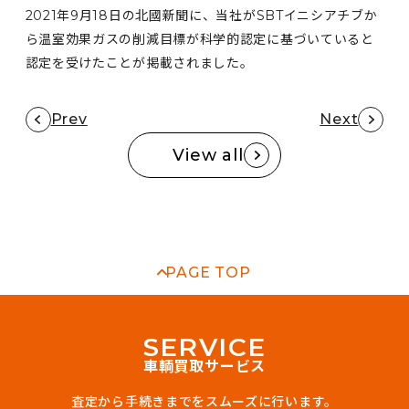
2021年9月18日の北國新聞に、当社がSBTイニシアチブか
ら温室効果ガスの削減目標が科学的認定に基づいていると
認定を受けたことが掲載されました。
Prev
Next
View all
PAGE TOP
S
E
R
V
I
C
E
車輌買取サービス
査定から手続きまでをスムーズに行います。