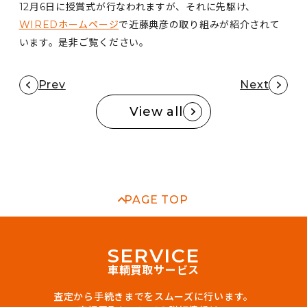
12月6日に授賞式が行なわれますが、それに先駆け、
WIREDホームページ
で近藤典彦の取り組みが紹介されて
います。是非ご覧ください。
Prev
Next
View all
PAGE TOP
S
E
R
V
I
C
E
車輌買取サービス
査定から手続きまでをスムーズに行います。