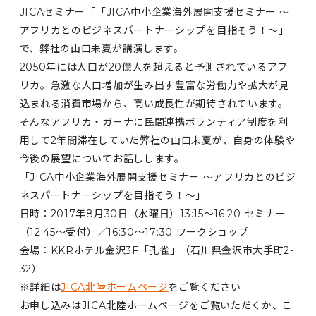
JICAセミナー「「JICA中小企業海外展開支援セミナー ～
アフリカとのビジネスパートナーシップを目指そう！～」
で、弊社の山口未夏が講演します。
2050年には人口が20億人を超えると予測されているアフ
リカ。急激な人口増加が生み出す豊富な労働力や拡大が見
込まれる消費市場から、高い成長性が期待されています。
そんなアフリカ・ガーナに民間連携ボランティア制度を利
用して2年間滞在していた弊社の山口未夏が、自身の体験や
今後の展望についてお話しします。
「JICA中小企業海外展開支援セミナー ～アフリカとのビジ
ネスパートナーシップを目指そう！～」
日時：2017年8月30日（水曜日）13:15～16:20 セミナー
（12:45～受付）／16:30～17:30 ワークショップ
会場：KKRホテル金沢3F「孔雀」（石川県金沢市大手町2-
32）
※詳細は
JICA北陸ホームページ
をご覧ください
お申し込みはJICA北陸ホームページをご覧いただくか、こ